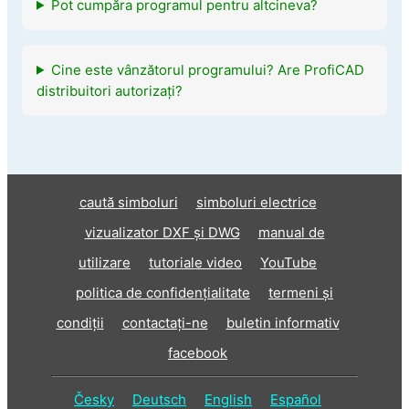
Pot cumpăra programul pentru altcineva?
Cine este vânzătorul programului? Are ProfiCAD
distribuitori autorizați?
caută simboluri
simboluri electrice
vizualizator DXF și DWG
manual de
utilizare
tutoriale video
YouTube
politica de confidențialitate
termeni și
condiții
contactaţi-ne
buletin informativ
facebook
Česky
Deutsch
English
Español