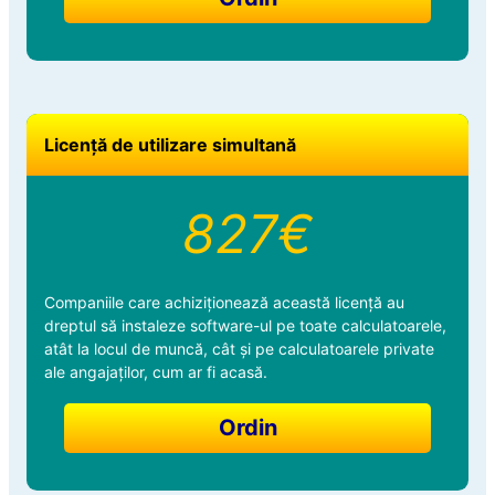
Licență de utilizare simultană
827€
Companiile care achiziționează această licență au
dreptul să instaleze software-ul pe toate calculatoarele,
atât la locul de muncă, cât și pe calculatoarele private
ale angajaților, cum ar fi acasă.
Ordin