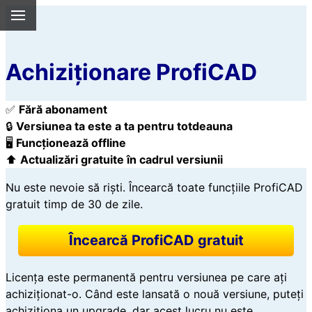
Achiziționare ProfiCAD
✅
Fără abonament
🔒
Versiunea ta este a ta pentru totdeauna
🖥️
Funcționează offline
⬆️
Actualizări gratuite în cadrul versiunii
Nu este nevoie să riști. Încearcă toate funcțiile ProfiCAD
gratuit timp de 30 de zile.
Încearcă ProfiCAD gratuit
Licența este permanentă pentru versiunea pe care ați
achiziționat-o. Când este lansată o nouă versiune, puteți
achiziționa un upgrade, dar acest lucru nu este