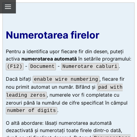
Numerotarea firelor
Pentru a identifica ușor fiecare fir din desen, puteți
activa
numerotarea automată
în setările programului:
-
-
.
(F12)
Document
Numerotare cabluri
Dacă bifați
, fiecare fir
enable wire numbering
nou primit automat un număr. Bifând și
pad with
, numerele vor fi completate cu
leading zeros
zerouri până la numărul de cifre specificat în câmpul
.
number of digits
O altă abordare: lăsați numerotarea automată
dezactivată și numerotați toate firele dintr-o dată,