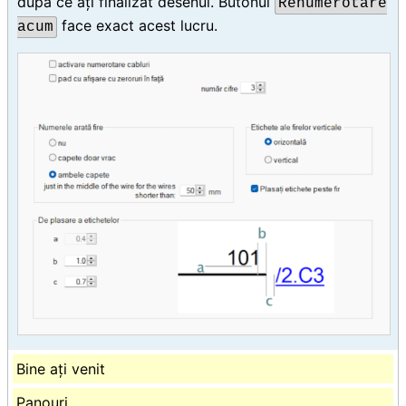
după ce ați finalizat desenul. Butonul
Renumerotare
face exact acest lucru.
acum
Bine ați venit
Panouri