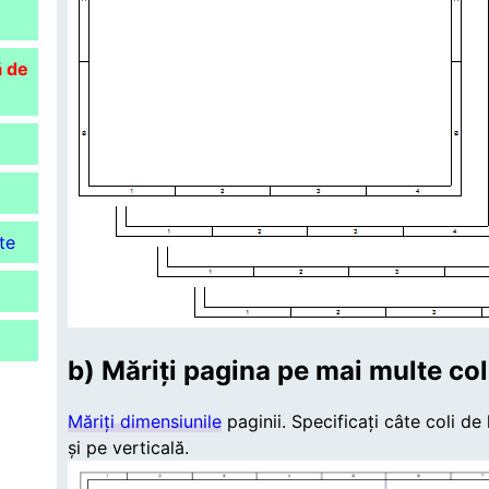
ă de
te
b) Măriți pagina pe mai multe col
Măriți dimensiunile
paginii. Specificați câte coli de 
și pe verticală.