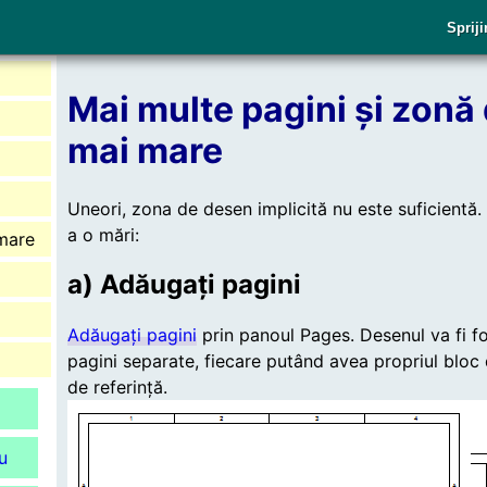
Spriji
Mai multe pagini și zonă
mai mare
Uneori, zona de desen implicită nu este suficientă.
a o mări:
imare
a) Adăugați pagini
Adăugați pagini
prin panoul Pages. Desenul va fi f
pagini separate, fiecare putând avea propriul bloc de
de referință.
u