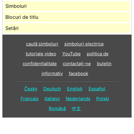
Simboluri
Blocuri de titlu
Setări
caută simboluri
simboluri electrice
tutoriale video
YouTube
politica de
confidențialitate
contactaţi-ne
buletin
informativ
facebook
Česky
Deutsch
English
Español
Français
Italiano
Nederlands
Polski
Română
中文