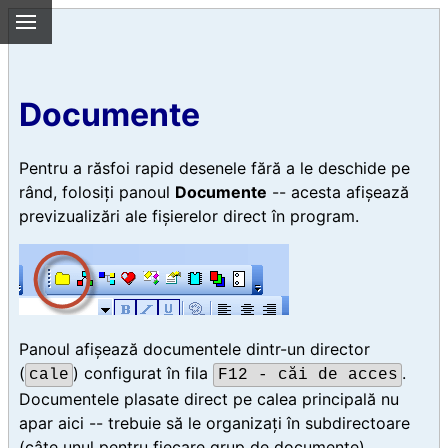
Documente
Pentru a răsfoi rapid desenele fără a le deschide pe
rând, folosiți panoul
Documente
-- acesta afișează
previzualizări ale fișierelor direct în program.
Panoul afișează documentele dintr-un director
(
) configurat în fila
.
cale
F12 - căi de acces
Documentele plasate direct pe calea principală nu
apar aici -- trebuie să le organizați în subdirectoare
(câte unul pentru fiecare grup de documente).