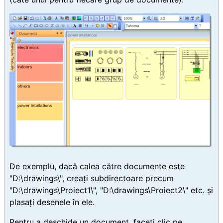
De exemplu, dacă calea către documente este
"D:\drawings\", creați subdirectoare precum
"D:\drawings\Proiect1\", "D:\drawings\Proiect2\" etc. și
plasați desenele în ele.
Pentru a deschide un document, faceți clic pe