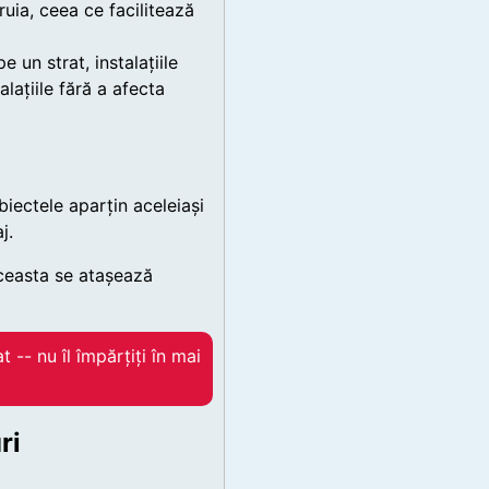
ruia, ceea ce facilitează
pe un strat, instalațiile
talațiile fără a afecta
iectele aparțin aceleiași
j.
aceasta se atașează
t -- nu îl împărțiți în mai
ri