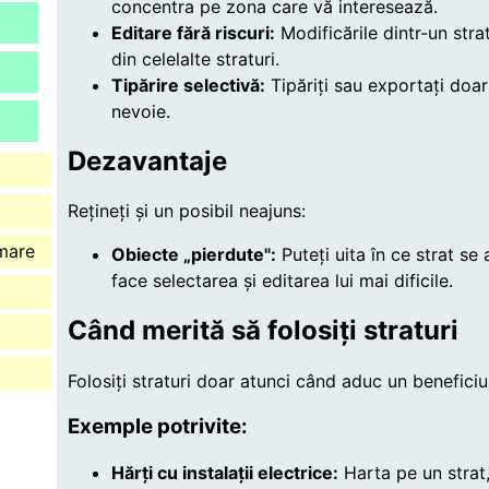
concentra pe zona care vă interesează.
Editare fără riscuri:
Modificările dintr-un stra
din celelalte straturi.
Tipărire selectivă:
Tipăriți sau exportați doar
nevoie.
Dezavantaje
Rețineți și un posibil neajuns:
imare
Obiecte „pierdute":
Puteți uita în ce strat se
face selectarea și editarea lui mai dificile.
Când merită să folosiți straturi
Folosiți straturi doar atunci când aduc un beneficiu 
Exemple potrivite:
Hărți cu instalații electrice:
Harta pe un strat, 