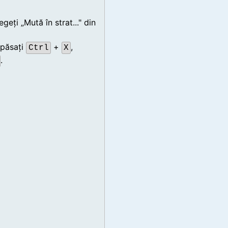
geți „Mută în strat..." din
apăsați
+
,
Ctrl
X
.