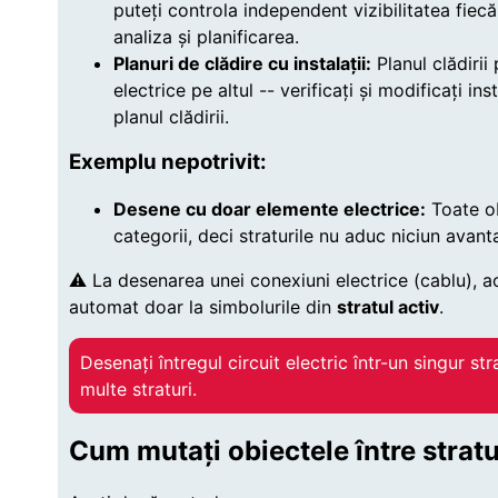
puteți controla independent vizibilitatea fiecă
analiza și planificarea.
Planuri de clădire cu instalații:
Planul clădirii 
electrice pe altul -- verificați și modificați ins
planul clădirii.
Exemplu nepotrivit:
Desene cu doar elemente electrice:
Toate ob
categorii, deci straturile nu aduc niciun avanta
⚠️ La desenarea unei conexiuni electrice (cablu), 
automat doar la simbolurile din
stratul activ
.
Desenați întregul circuit electric într-un singur stra
multe straturi.
Cum mutați obiectele între stratu