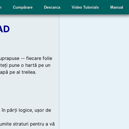
n
Cumpărare
Descarca
Video Tutorials
Manual
CAD
uprapuse -- fiecare folie
uteți pune o hartă pe un
 apă pe al treilea.
în părți logice, ușor de
umite straturi pentru a vă