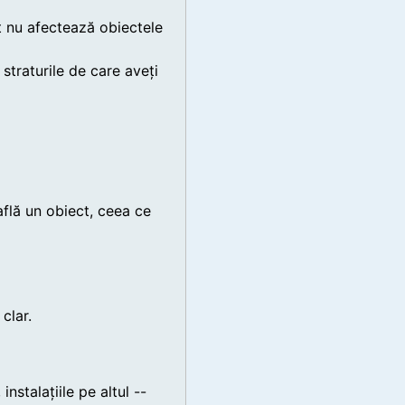
t nu afectează obiectele
 straturile de care aveți
 află un obiect, ceea ce
clar.
instalațiile pe altul --