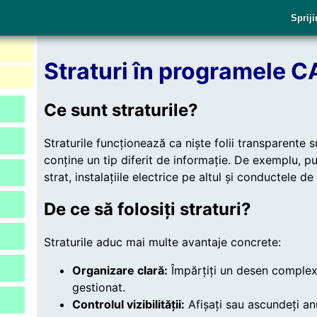
Spriji
Straturi în programele 
Ce sunt straturile?
Straturile funcționează ca niște folii transparente s
conține un tip diferit de informație. De exemplu, p
strat, instalațiile electrice pe altul și conductele de
De ce să folosiți straturi?
Straturile aduc mai multe avantaje concrete:
Organizare clară:
Împărțiți un desen complex 
gestionat.
Controlul vizibilității:
Afișați sau ascundeți an