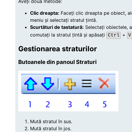
Aveți două metode:
Clic dreapta:
Faceți clic dreapta pe obiect, ale
meniu și selectați stratul țintă.
Scurtături de tastatură:
Selectați obiectele, 
comutați la stratul țintă și apăsați
+
Ctrl
V
Gestionarea straturilor
Butoanele din panoul Straturi
Mută stratul în sus.
Mută stratul în jos.